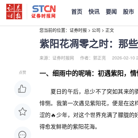
首页
快讯
要闻
股市
您当前的位置：
证券时报
>
公司
>
正文
紫阳花凋零之时：那些
来源：证券时报网
作者：郭正亮
2026-02-10 
一、细雨中的呢喃：初遇紫阳，情
点赞
夏日的午后，总少不了突如其来的
悱恻。我第一次遇见紫阳花，便是在这
涩的🔥少年，对这个世界充满了朦胧的
得愈发鲜艳的紫阳花海。