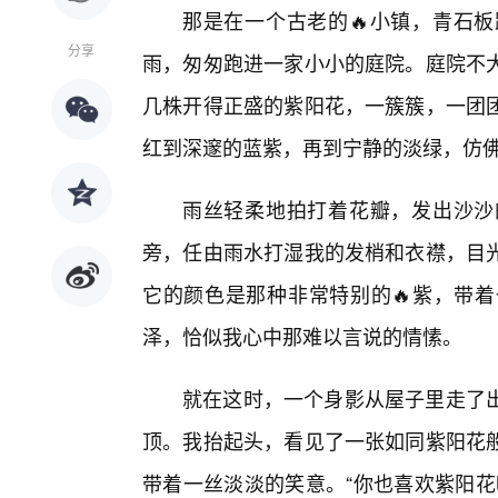
那是在一个古老的🔥小镇，青石
分享
雨，匆匆跑进一家小小的庭院。庭院不大
几株开得正盛的紫阳花，一簇簇，一团
红到深邃的蓝紫，再到宁静的淡绿，仿
雨丝轻柔地拍打着花瓣，发出沙沙
旁，任由雨水打湿我的发梢和衣襟，目
它的颜色是那种非常特别的🔥紫，带
泽，恰似我心中那难以言说的情愫。
就在这时，一个身影从屋子里走了
顶。我抬起头，看见了一张如同紫阳花
带着一丝淡淡的笑意。“你也喜欢紫阳花